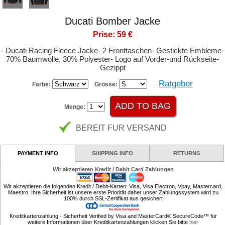
Ducati Bomber Jacke
Prise: 59 €
- Ducati Racing Fleece Jacke- 2 Fronttaschen- Gestickte Embleme-
70% Baumwolle, 30% Polyester- Logo auf Vorder-und Rückseite-
Gezippt
Ratgeber
Farbe:
Grösse:
Menge:
BEREIT FUR VERSAND
PAYMENT INFO
SHIPPING INFO
RETURNS
Wir akzeptieren Kredit / Debit Card Zahlungen
Wir akzeptieren die folgenden Kredit / Debit-Karten: Visa, Visa Electron, Vpay, Mastercard,
Maestro. Ihre Sicherheit ist unsere erste Priorität daher unser Zahlungssystem wird zu
100% durch SSL-Zertifikat aus gesichert
Kreditkartenzahlung - Sicherheit Verified by Visa and MasterCard® SecureCode™ für
weitere Informationen über Kreditkartenzahlungen klicken Sie bitte
hier